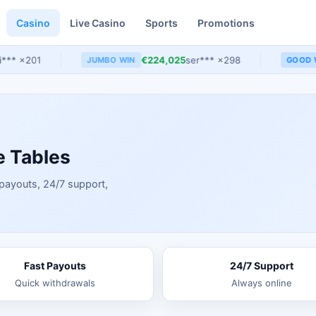
Casino
Live Casino
Sports
Promotions
 ×201
€224,025
ser*** ×298
JUMBO WIN
GOOD WIN
e Tables
payouts, 24/7 support,
Fast Payouts
24/7 Support
Quick withdrawals
Always online