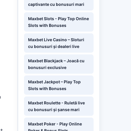
captivante cu bonusuri mari
Maxbet Slots - Play Top Online
Slots with Bonuses
Maxbet Live Casino – Sloturi
cu bonusuri și dealeri live
Maxbet Blackjack – Joacă cu
bonusuri exclusive
Maxbet Jackpot – Play Top
Slots with Bonuses
n
Maxbet Roulette - Ruletă live
cu bonusuri și șanse mari
Maxbet Poker - Play Online
8+
Poker & Bonus Slots