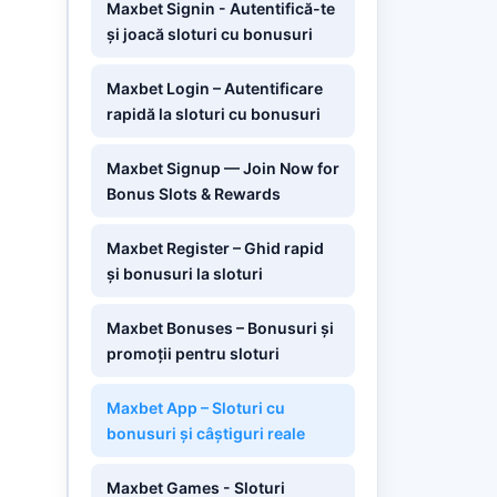
Maxbet Signin - Autentifică-te
și joacă sloturi cu bonusuri
Maxbet Login – Autentificare
rapidă la sloturi cu bonusuri
Maxbet Signup — Join Now for
Bonus Slots & Rewards
Maxbet Register – Ghid rapid
și bonusuri la sloturi
Maxbet Bonuses – Bonusuri și
promoții pentru sloturi
Maxbet App – Sloturi cu
bonusuri și câștiguri reale
Maxbet Games - Sloturi