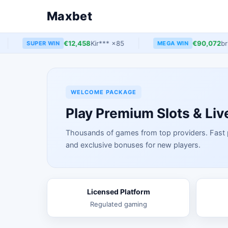
Maxbet
€12,458
Kir*** ×85
€90,072
bri***
SUPER WIN
MEGA WIN
WELCOME PACKAGE
Play Premium Slots & Liv
Thousands of games from top providers. Fast 
and exclusive bonuses for new players.
Licensed Platform
Regulated gaming