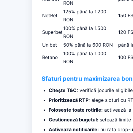
RON
125% până la 1.200
NetBet
150 F
RON
100% până la 1.500
Superbet
120 F
RON
Unibet
50% până la 600 RON
până l
100% până la 1.000
Betano
100 F
RON
Sfaturi pentru maximizarea bon
Citește T&C:
verifică jocurile eligibi
Prioritizează RTP:
alege sloturi cu RT
Folosește toate rotirile:
activează la
Gestionează bugetul:
setează limite 
Activează notificările:
nu rata drop-ur