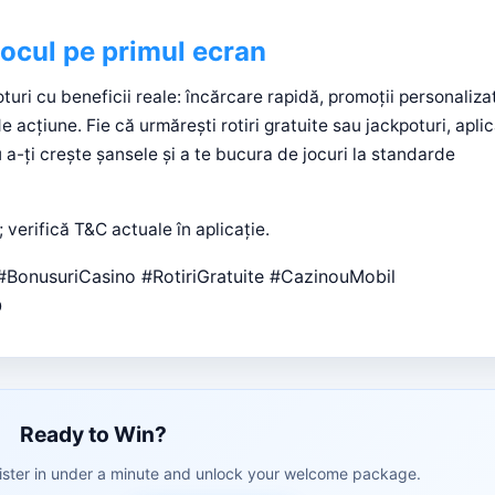
ocul pe primul ecran
uri cu beneficii reale: încărcare rapidă, promoții personalizat
 acțiune. Fie că urmărești rotiri gratuite sau jackpoturi, aplic
u a-ți crește șansele și a te bucura de jocuri la standarde
 verifică T&C actuale în aplicație.
#BonusuriCasino #RotiriGratuite #CazinouMobil
O
Ready to Win?
ister in under a minute and unlock your welcome package.