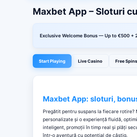
Maxbet App – Sloturi cu 
Exclusive Welcome Bonus — Up to €500 + 
Start Playing
Live Casino
Free Spin
Maxbet App: sloturi, bonus
Pregătit pentru suspans la fiecare rotire?
personalizate și o experiență fluidă, optim
inteligent, promoții în timp real și plăți s
într-o aventură cu potențial de câștig.