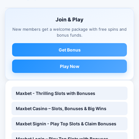
The platform is fully optimized for smartphones and
tablets.
Join & Play
New members get a welcome package with free spins and
bonus funds.
Get Bonus
Play Now
Maxbet - Thrilling Slots with Bonuses
Maxbet Casino – Slots, Bonuses & Big Wins
Maxbet Signin - Play Top Slots & Claim Bonuses
Maxbet Login – Play Top Slots with Bonuses