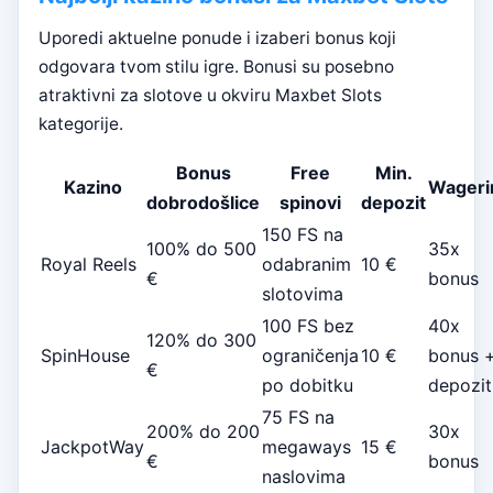
Uporedi aktuelne ponude i izaberi bonus koji
odgovara tvom stilu igre. Bonusi su posebno
atraktivni za slotove u okviru Maxbet Slots
kategorije.
Bonus
Free
Min.
Kazino
Wageri
dobrodošlice
spinovi
depozit
150 FS na
100% do 500
35x
Royal Reels
odabranim
10 €
€
bonus
slotovima
100 FS bez
40x
120% do 300
SpinHouse
ograničenja
10 €
bonus 
€
po dobitku
depozit
75 FS na
200% do 200
30x
JackpotWay
megaways
15 €
€
bonus
naslovima