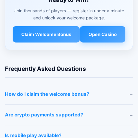
Join thousands of players — register in under a minute
and unlock your welcome package.
Claim Welcome Bonus
Open Casino
Frequently Asked Questions
How do I claim the welcome bonus?
Register an account and follow the bonus activation
Are crypto payments supported?
instructions inside your profile.
Most platforms support Bitcoin, Ethereum and other
Is mobile play available?
popular cryptocurrencies.