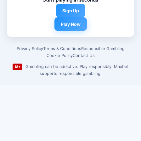
Sign Up
Play Now
Privacy Policy
Terms & Conditions
Responsible Gambling
Cookie Policy
Contact Us
Gambling can be addictive. Play responsibly. Maxbet
18+
supports responsible gambling.