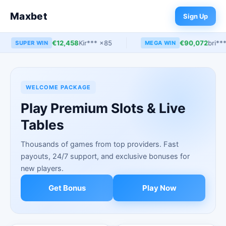
Maxbet
Sign Up
€12,458
Kir*** ×85
€90,072
bri*** ×2
SUPER WIN
MEGA WIN
WELCOME PACKAGE
Play Premium Slots & Live
Tables
Thousands of games from top providers. Fast
payouts, 24/7 support, and exclusive bonuses for
new players.
Get Bonus
Play Now