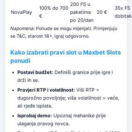
200 FS u
100% do 700
35x FS
NovaPlay
paketima
20 €
€
dobitak
po 20/dan
Napomena:
Ponude se mogu mijenjati. Primjenjuju
se T&C, starost 18+, igraj odgovorno.
Kako izabrati pravi slot u Maxbet Slots
ponudi
Postavi budžet:
Definiši granice prije igre i
drži ih se.
Provjeri RTP i volatilnost:
Viši RTP =
dugoročno povoljnije; viša volatilnost = veće,
ali rjeđe isplate.
Isprobaj demo:
Upoznaj mehanike prije
ulaganja pravog novca.