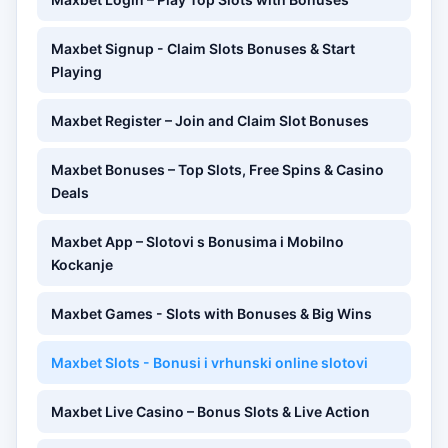
Maxbet Signup - Claim Slots Bonuses & Start
Playing
Maxbet Register – Join and Claim Slot Bonuses
Maxbet Bonuses – Top Slots, Free Spins & Casino
Deals
Maxbet App – Slotovi s Bonusima i Mobilno
Kockanje
Maxbet Games - Slots with Bonuses & Big Wins
Maxbet Slots - Bonusi i vrhunski online slotovi
Maxbet Live Casino – Bonus Slots & Live Action