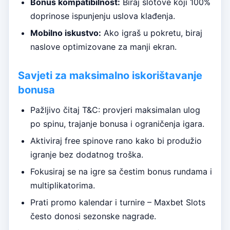
Bonus kompatibilnost:
Biraj slotove koji 100%
doprinose ispunjenju uslova klađenja.
Mobilno iskustvo:
Ako igraš u pokretu, biraj
naslove optimizovane za manji ekran.
Savjeti za maksimalno iskorištavanje
bonusa
Pažljivo čitaj T&C: provjeri maksimalan ulog
po spinu, trajanje bonusa i ograničenja igara.
Aktiviraj free spinove rano kako bi produžio
igranje bez dodatnog troška.
Fokusiraj se na igre sa čestim bonus rundama i
multiplikatorima.
Prati promo kalendar i turnire – Maxbet Slots
često donosi sezonske nagrade.