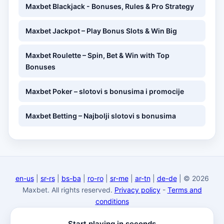
Maxbet Blackjack - Bonuses, Rules & Pro Strategy
Maxbet Jackpot – Play Bonus Slots & Win Big
Maxbet Roulette – Spin, Bet & Win with Top
Bonuses
Maxbet Poker – slotovi s bonusima i promocije
Maxbet Betting – Najbolji slotovi s bonusima
en-us
|
sr-rs
|
bs-ba
|
ro-ro
|
sr-me
|
ar-tn
|
de-de
| © 2026
Maxbet. All rights reserved.
Privacy policy
-
Terms and
conditions
Start playing in seconds