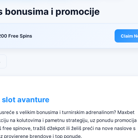
s bonusima i promocije
200 Free Spins
Claim 
s
 slot avanture
susreće s velikim bonusima i turnirskim adrenalinom? Maxbet
akciju na kolutovima i pametnu strategiju, uz ponudu promocija
 free spinove, tražiš džekpot ili želiš preći na nove naslove s
z provjerene brendove i top ponude.