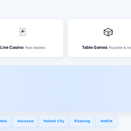
🃏
🎲
Live Casino
Table Games
Real dealers
Roulette & m
hina
Hacksaw
Nolimit City
BGaming
NetEnt