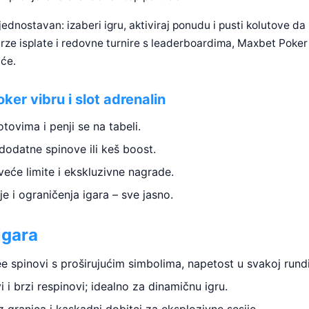
jednostavan: izaberi igru, aktiviraj ponudu i pusti kolutove da
brze isplate i redovne turnire s leaderboardima, Maxbet Poker
uće.
er vibru i slot adrenalin
otovima i penji se na tabeli.
dodatne spinove ili keš boost.
veće limite i ekskluzivne nagrade.
je i ograničenja igara – sve jasno.
igara
ee spinovi s proširujućim simbolima, napetost u svakoj rundi
i i brzi respinovi; idealno za dinamičnu igru.