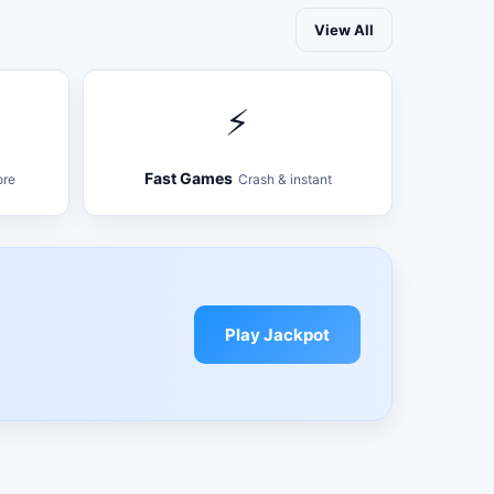
View All
⚡
Fast Games
ore
Crash & instant
Play Jackpot