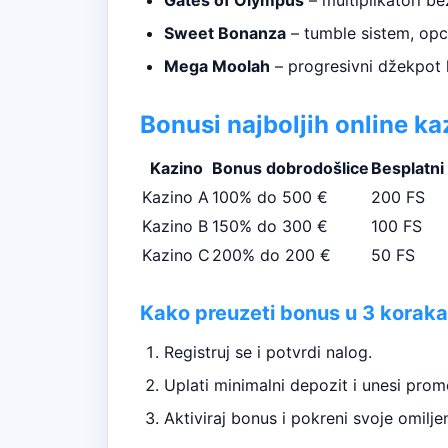
Gates of Olympus
– multiplikatori be
Sweet Bonanza
– tumble sistem, opci
Mega Moolah
– progresivni džekpot k
Bonusi najboljih online ka
Kazino
Bonus dobrodošlice
Besplatni
Kazino A
100% do 500 €
200 FS
Kazino B
150% do 300 €
100 FS
Kazino C
200% do 200 €
50 FS
Kako preuzeti bonus u 3 koraka
Registruj se i potvrdi nalog.
Uplati minimalni depozit i unesi prom
Aktiviraj bonus i pokreni svoje omilje