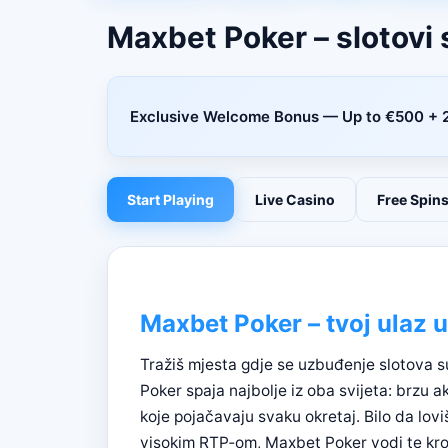
Maxbet Poker – slotovi 
Exclusive Welcome Bonus — Up to €500 + 
Start Playing
Live Casino
Free Spin
Maxbet Poker – tvoj ulaz u
Tražiš mjesta gdje se uzbuđenje slotova 
Poker spaja najbolje iz oba svijeta: brzu 
koje pojačavaju svaku okretaj. Bilo da loviš
visokim RTP‑om, Maxbet Poker vodi te kro