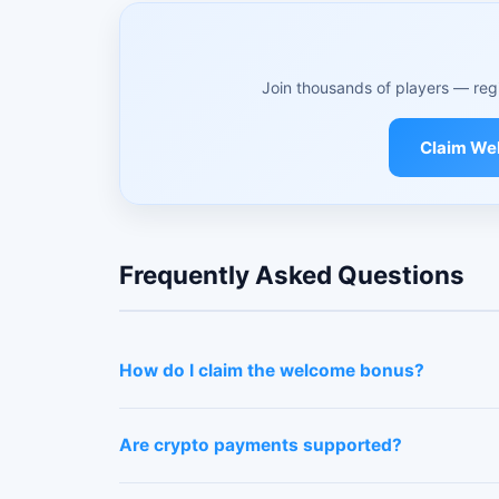
Join thousands of players — reg
Claim We
Frequently Asked Questions
How do I claim the welcome bonus?
Register an account and follow the bonus activati
Are crypto payments supported?
Most platforms support Bitcoin, Ethereum and o