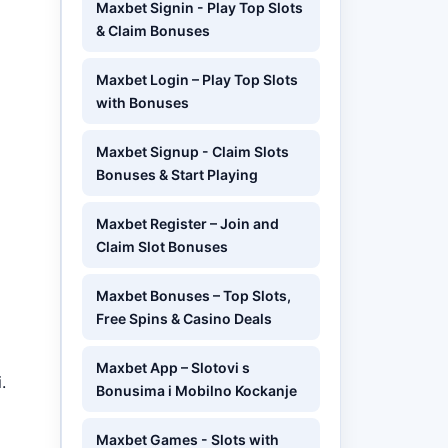
Maxbet Signin - Play Top Slots
& Claim Bonuses
Maxbet Login – Play Top Slots
with Bonuses
Maxbet Signup - Claim Slots
Bonuses & Start Playing
Maxbet Register – Join and
Claim Slot Bonuses
Maxbet Bonuses – Top Slots,
Free Spins & Casino Deals
Maxbet App – Slotovi s
.
Bonusima i Mobilno Kockanje
Maxbet Games - Slots with