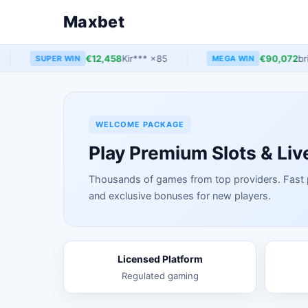
Maxbet
€12,458
Kir*** ×85
€90,072
bri***
SUPER WIN
MEGA WIN
WELCOME PACKAGE
Play Premium Slots & Liv
Thousands of games from top providers. Fast 
and exclusive bonuses for new players.
Licensed Platform
Regulated gaming