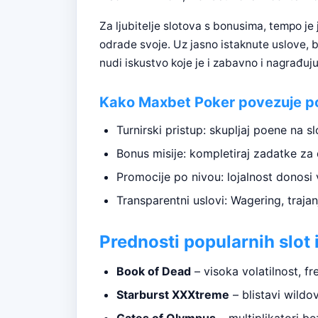
Za ljubitelje slotova s bonusima, tempo je 
odrade svoje. Uz jasno istaknute uslove, 
nudi iskustvo koje je i zabavno i nagrađuj
Kako Maxbet Poker povezuje pok
Turnirski pristup: skupljaj poene na sl
Bonus misije: kompletiraj zadatke za 
Promocije po nivou: lojalnost donosi 
Transparentni uslovi: Wagering, trajan
Prednosti popularnih slot 
Book of Dead
– visoka volatilnost, fr
Starburst XXXtreme
– blistavi wildov