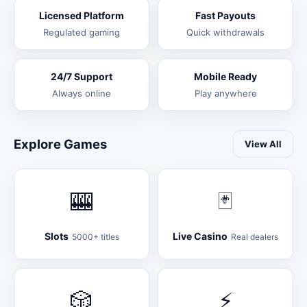
Licensed Platform
Fast Payouts
Regulated gaming
Quick withdrawals
24/7 Support
Mobile Ready
Always online
Play anywhere
Explore Games
View All
🎰
🃏
Slots
Live Casino
5000+ titles
Real dealers
🎲
⚡