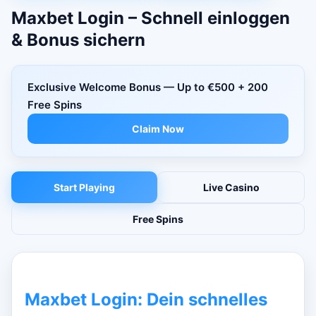
Maxbet Login – Schnell einloggen
& Bonus sichern
Exclusive Welcome Bonus — Up to €500 + 200
Free Spins
Claim Now
Start Playing
Live Casino
Free Spins
Maxbet Login: Dein schnelles