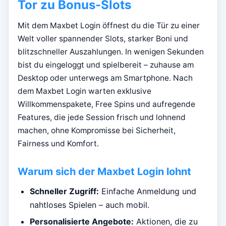
Tor zu Bonus-Slots
Mit dem Maxbet Login öffnest du die Tür zu einer
Welt voller spannender Slots, starker Boni und
blitzschneller Auszahlungen. In wenigen Sekunden
bist du eingeloggt und spielbereit – zuhause am
Desktop oder unterwegs am Smartphone. Nach
dem Maxbet Login warten exklusive
Willkommenspakete, Free Spins und aufregende
Features, die jede Session frisch und lohnend
machen, ohne Kompromisse bei Sicherheit,
Fairness und Komfort.
Warum sich der Maxbet Login lohnt
Schneller Zugriff:
Einfache Anmeldung und
nahtloses Spielen – auch mobil.
Personalisierte Angebote:
Aktionen, die zu