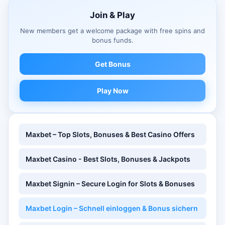
The platform is fully optimized for smartphones and
tablets.
Join & Play
New members get a welcome package with free spins and
bonus funds.
Get Bonus
Play Now
Maxbet – Top Slots, Bonuses & Best Casino Offers
Maxbet Casino - Best Slots, Bonuses & Jackpots
Maxbet Signin – Secure Login for Slots & Bonuses
Maxbet Login – Schnell einloggen & Bonus sichern