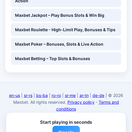
Action
Maxbet Jackpot – Play Bonus Slots & Win Big
Maxbet Roulette - High-Limit Play, Bonuses & Tips
Maxbet Poker – Bonuses, Slots & Live Action
Maxbet Betting – Top Slots & Bonuses
en-us
|
sr-rs
|
bs-ba
|
ro-ro
|
sr-me
|
ar-tn
|
de-de
| © 2026
Maxbet. All rights reserved.
Privacy policy
-
Terms and
conditions
Start playing in seconds