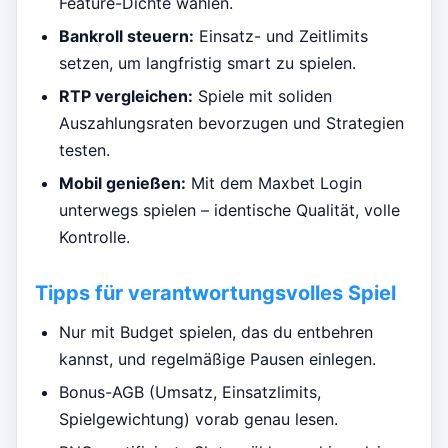
Feature-Dichte wählen.
Bankroll steuern:
Einsatz- und Zeitlimits
setzen, um langfristig smart zu spielen.
RTP vergleichen:
Spiele mit soliden
Auszahlungsraten bevorzugen und Strategien
testen.
Mobil genießen:
Mit dem Maxbet Login
unterwegs spielen – identische Qualität, volle
Kontrolle.
Tipps für verantwortungsvolles Spiel
Nur mit Budget spielen, das du entbehren
kannst, und regelmäßige Pausen einlegen.
Bonus-AGB (Umsatz, Einsatzlimits,
Spielgewichtung) vorab genau lesen.