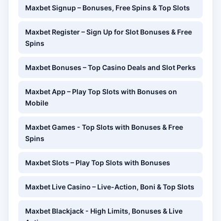
Maxbet Signup – Bonuses, Free Spins & Top Slots
Maxbet Register – Sign Up for Slot Bonuses & Free
Spins
Maxbet Bonuses – Top Casino Deals and Slot Perks
Maxbet App – Play Top Slots with Bonuses on
Mobile
Maxbet Games - Top Slots with Bonuses & Free
Spins
Maxbet Slots – Play Top Slots with Bonuses
Maxbet Live Casino – Live-Action, Boni & Top Slots
Maxbet Blackjack - High Limits, Bonuses & Live